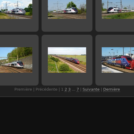
Première | Précédente |
1
2
3
...
7
|
Suivante
|
Dernière