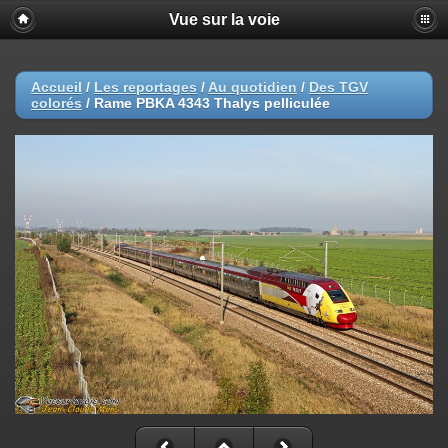
Vue sur la voie
Accueil
/
Les reportages
/
Au quotidien
/
Des TGV
colorés
/
Rame PBKA 4343 Thalys pelliculée