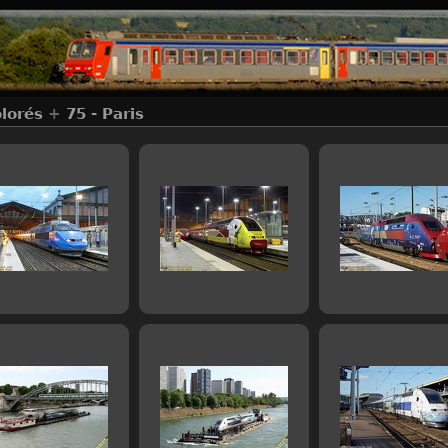
lorés
+
75 - Paris