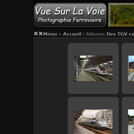
Menu
»
Accueil
/ Albums
Des TGV co