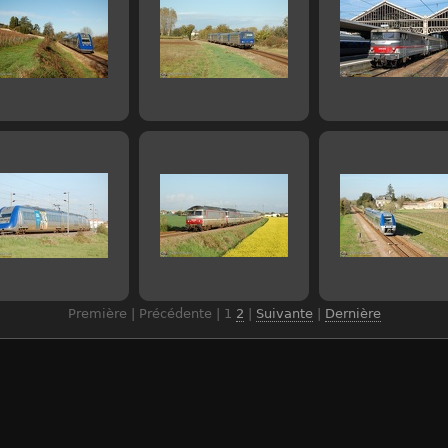
Première | Précédente |
1
2
|
Suivante
|
Dernière