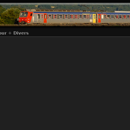
our
+
Divers