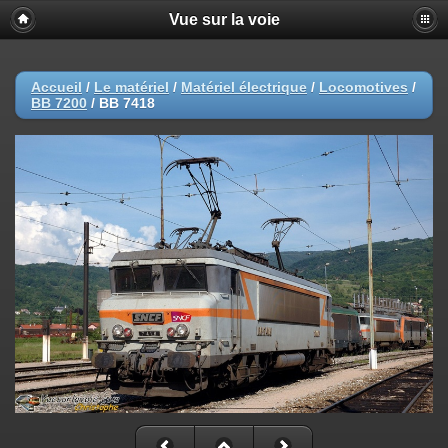
Vue sur la voie
Accueil
/
Le matériel
/
Matériel électrique
/
Locomotives
/
BB 7200
/
BB 7418