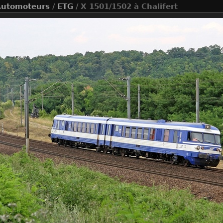
utomoteurs
/
ETG
/ X 1501/1502 à Chalifert