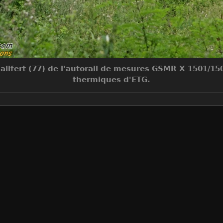
lifert (77) de l'autorail de mesures GSMR X 1501/150
thermiques d'ETG.
Make
Canon
Model
Canon EOS 40D
DateTimeOriginal
2008:07:31 18:16:55
ApertureFNumber
f/5.6
Auteur
Jean-Claude Mons
Créée le
Jeudi 31 Juillet 2008
Visites
5924