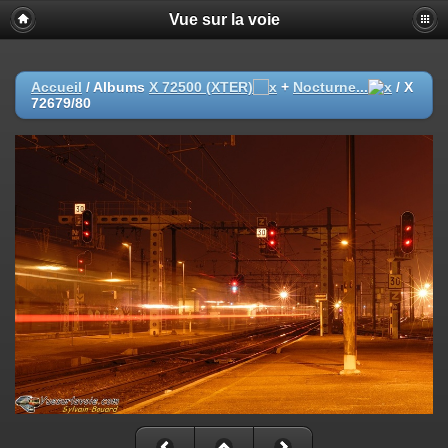
Vue sur la voie
Accueil
/ Albums
X 72500 (XTER)
+
Nocturne...
/
X
72679/80