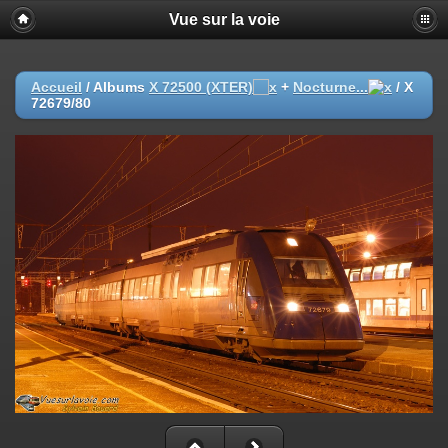
Vue sur la voie
Accueil
/ Albums
X 72500 (XTER)
+
Nocturne...
/
X
72679/80