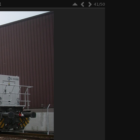
R
41/50