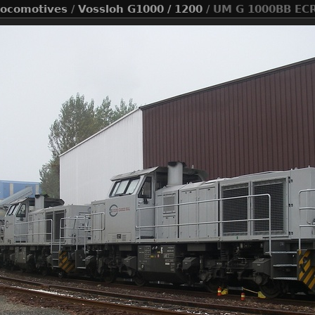
ocomotives
/
Vossloh G1000 / 1200
/ UM G 1000BB EC