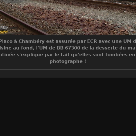
e Placo à Chambéry est assurée par ECR avec une UM 
oisine au fond, l'UM de BB 67300 de la desserte du ma
née s'explique par le fait qu'elles sont tombées en 
photographe !
Make
PENTAX Corporation
Model
PENTAX Optio W10
DateTimeOriginal
2008:10:14 09:18:41
ApertureFNumber
f/3.3
Auteur
Olivier Seehausen
Créée le
Mardi 14 Octobre 2008
Visites
7892