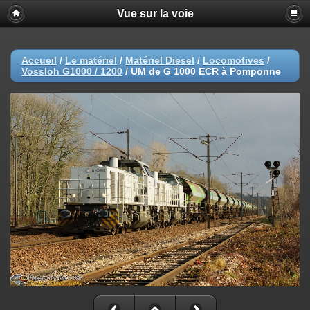
Vue sur la voie
Accueil
/
Le matériel
/
Matériel Diesel
/
Locomotives
/
Vossloh G1000 / 1200
/
UM de G 1000 ECR à Pomponne