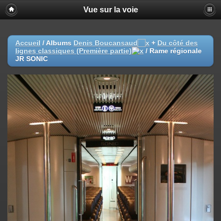
Vue sur la voie
Accueil
/ Albums
Denis Boucansaud
+
Du côté des
lignes classiques (Première partie)
/
Rame régionale
JR SONIC