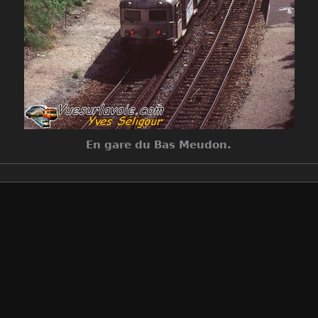
En gare du Bas Meudon.
Make
Plustek
Model
OpticFilm 7200
Auteur
Yves Séligour
Créée le
Dimanche 30 Mai 1993
Visites
11301