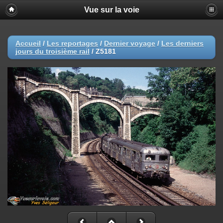
Vue sur la voie
Accueil
/
Les reportages
/
Dernier voyage
/
Les derniers
jours du troisième rail
/
Z5181