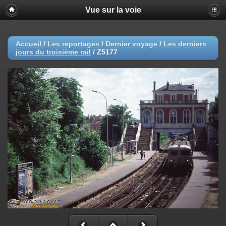
Vue sur la voie
Accueil
/
Les reportages
/
Dernier voyage
/
Les derniers
jours du troisième rail
/
Z5177