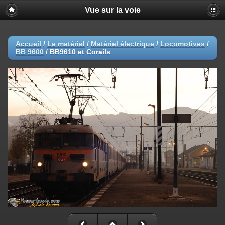
Vue sur la voie
Accueil
/
Le matériel
/
Matériel électrique
/
Locomotives
/
BB 9600
/
BB9610 et Corails