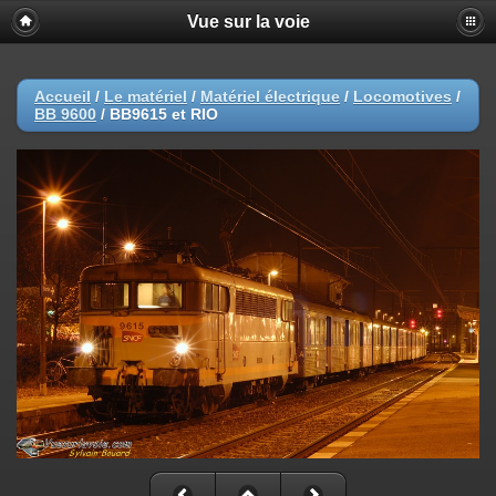
Vue sur la voie
Accueil
/
Le matériel
/
Matériel électrique
/
Locomotives
/
BB 9600
/
BB9615 et RIO