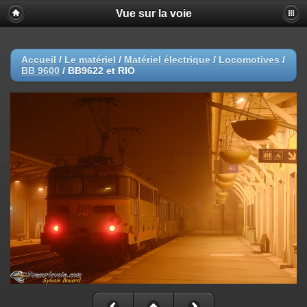
Vue sur la voie
Accueil
/
Le matériel
/
Matériel électrique
/
Locomotives
/
BB 9600
/
BB9622 et RIO