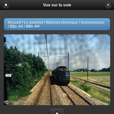
Vue sur la voie
Accueil
/
Le matériel
/
Matériel électrique
/
Automotrices
/
BDe 4/4
/
BDe 4/4