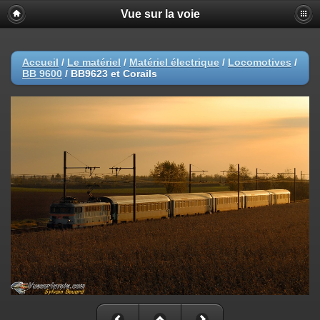
Vue sur la voie
Accueil
/
Le matériel
/
Matériel électrique
/
Locomotives
/
BB 9600
/
BB9623 et Corails