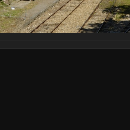
Make
NIKON CORPORATION
Model
NIKON D200
DateTimeOriginal
2007:08:05 11:59:37
ApertureFNumber
f/10.0
Auteur
Sylvain Bouard
Créée le
Dimanche 5 Août 2007
Visites
7602