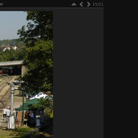
re
15/21