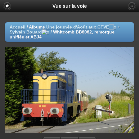
Vue sur la voie
Accueil
/ Albums
Une journée d'Août aux CFVE
+
Sylvain Bouard
/
Whitcomb BB8082, remorque
unifiée et ABJ4