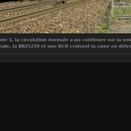
ie 1, la circulation normale a pu continuer sur la voi
ale, la BB25239 et une RCR croisent la rame en détr
Make
NIKON CORPORATION
Model
NIKON D70
DateTimeOriginal
2006:05:23 16:22:50
ApertureFNumber
f/8.0
Auteur
Sylvain Bouard
Créée le
Mardi 23 Mai 2006
Visites
10958