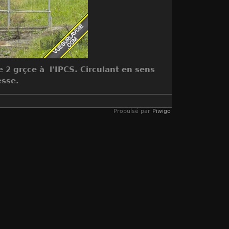
e 2 grçce à l'IPCS. Circulant en sens
esse.
Propulsé par
Piwigo