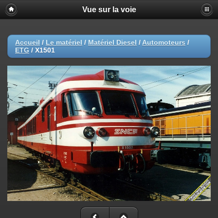
Vue sur la voie
Accueil
/
Le matériel
/
Matériel Diesel
/
Automoteurs
/
ETG
/
X1501