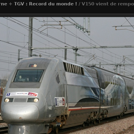
rne
+
TGV : Record du monde !
/ V150 vient de remport