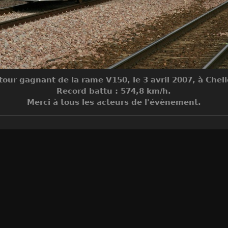
tour gagnant de la rame V150, le 3 avril 2007, à Chell
Record battu : 574,8 km/h.
Merci à tous les acteurs de l'évènement.
Make
Canon
Model
Canon EOS 400D DIGITAL
DateTimeOriginal
2007:04:03 17:58:02
ApertureFNumber
f/8.0
Auteur
Jean-Claude Mons
Créée le
Mardi 3 Avril 2007
Visites
44406