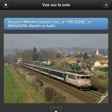
Vue sur la voie
Accueil
/ Albums
Ludovic Gra
+
BB 25200
/
BB(5)25256, Bpm51 et Am61