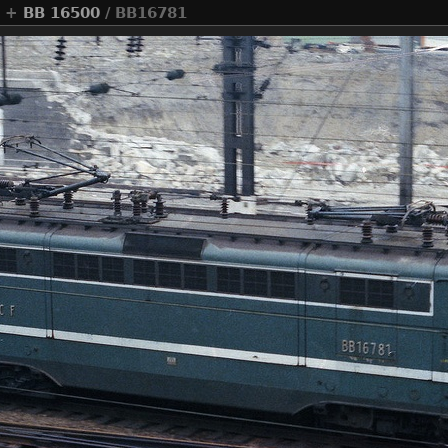
+
BB 16500
/ BB16781