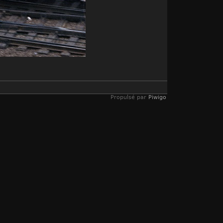
Propulsé par
Piwigo