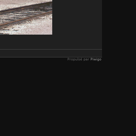
Propulsé par
Piwigo