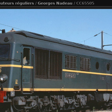
buteurs réguliers
/
Georges Nadeau
/ CC65505