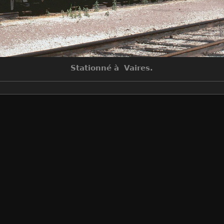
Stationné à Vaires.
Auteur
G.Nadeau
Créée le
Dimanche 16 Septembre 1979
Visites
7981