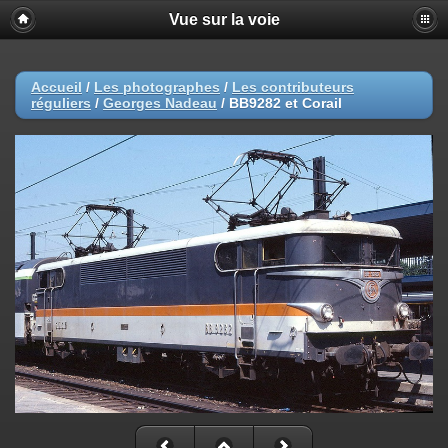
Vue sur la voie
Accueil
/
Les photographes
/
Les contributeurs
réguliers
/
Georges Nadeau
/
BB9282 et Corail