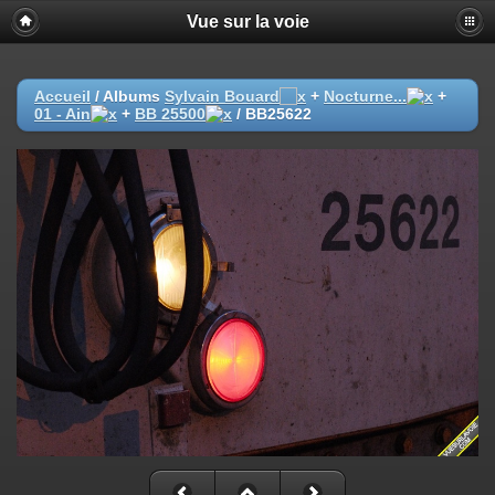
Vue sur la voie
Accueil
/ Albums
Sylvain Bouard
+
Nocturne...
+
01 - Ain
+
BB 25500
/
BB25622