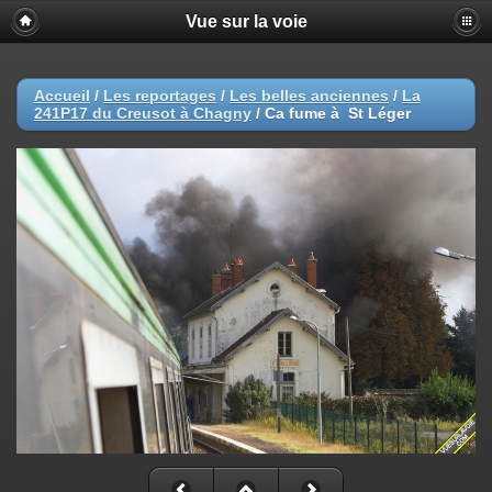
Vue sur la voie
Accueil
/
Les reportages
/
Les belles anciennes
/
La
241P17 du Creusot à Chagny
/
Ca fume à St Léger