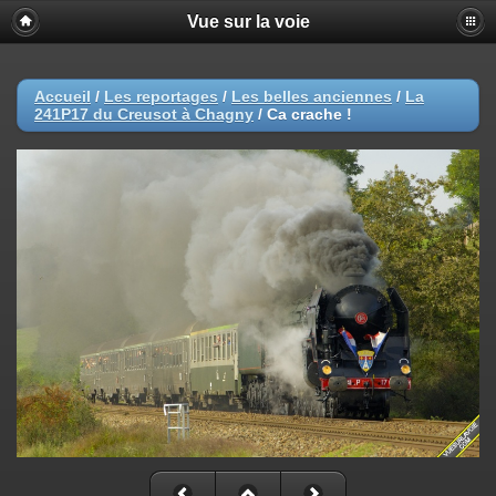
Vue sur la voie
Accueil
/
Les reportages
/
Les belles anciennes
/
La
241P17 du Creusot à Chagny
/
Ca crache !