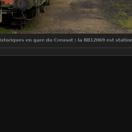
istoriques en gare du Creusot : la BB12069 est stati
Make
NIKON CORPORATION
Model
NIKON D70
DateTimeOriginal
2006:09:17 09:34:08
ApertureFNumber
f/8.0
Auteur
Sylvain Bouard
Créée le
Dimanche 17 Septembre 2006
Visites
13801