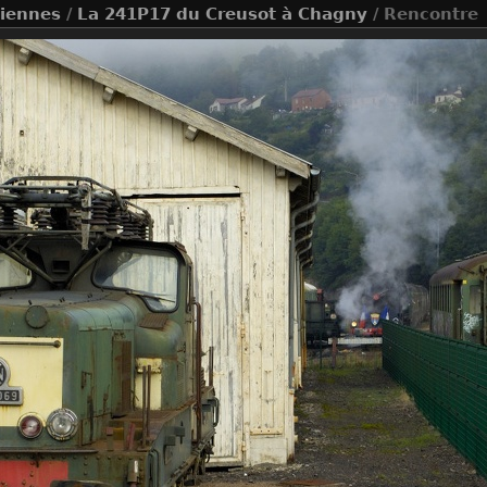
ciennes
/
La 241P17 du Creusot à Chagny
/ Rencontre