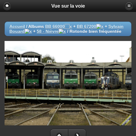
Vue sur la voie
Accueil
/ Albums
BB 66000
+
BB 67200
+
Sylvain
Bouard
+
58 - Nièvre
/
Rotonde bien fréquentée