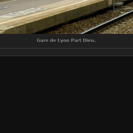
Gare de Lyon Part Dieu.
Make
NIKON CORPORATION
Model
NIKON D70
DateTimeOriginal
2006:06:28 16:50:38
ApertureFNumber
f/8.0
Auteur
Sylvain Bouard
Créée le
Mercredi 28 Juin 2006
Visites
12608