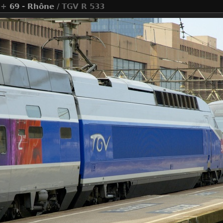
+
69 - Rhône
/ TGV R 533