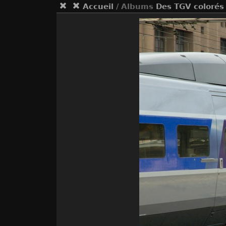
Accueil
/ Albums
Des TGV colorés