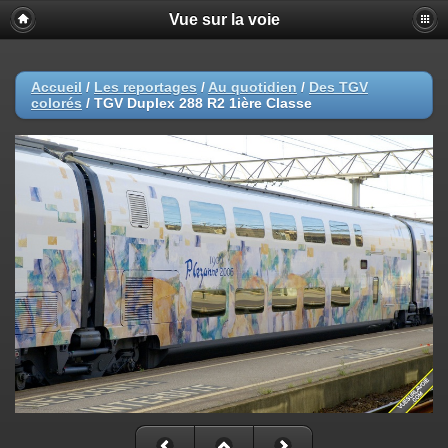
Vue sur la voie
Accueil
/
Les reportages
/
Au quotidien
/
Des TGV
colorés
/
TGV Duplex 288 R2 1ière Classe