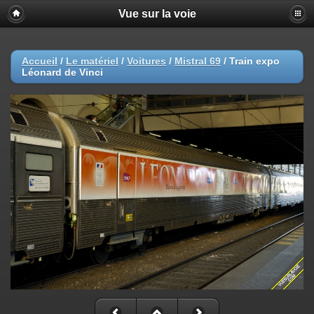
Vue sur la voie
Accueil
/
Le matériel
/
Voitures
/
Mistral 69
/
Train expo
Léonard de Vinci