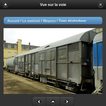
Vue sur la voie
Accueil
/
Le matériel
/
Wagons
/
Train désherbeur