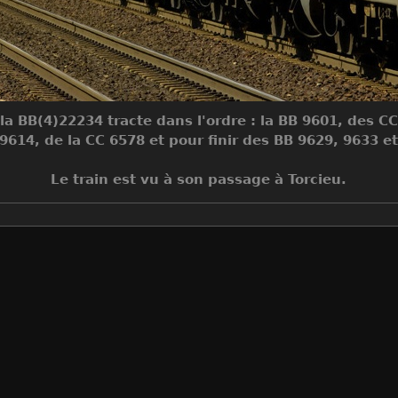
 la BB(4)22234 tracte dans l'ordre : la BB 9601, des 
9614, de la CC 6578 et pour finir des BB 9629, 9633 e
Le train est vu à son passage à Torcieu.
Make
NIKON CORPORATION
Model
NIKON D70
DateTimeOriginal
2006:05:24 16:20:26
ApertureFNumber
f/7.1
Auteur
Sylvain Bouard
Créée le
Mercredi 24 Mai 2006
Visites
35436