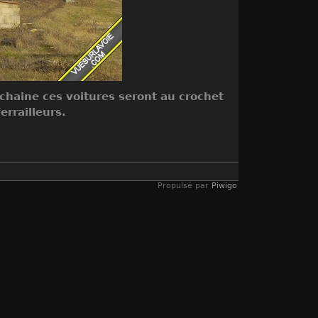
ochaine ces voitures seront au crochet
rrailleurs.
Propulsé par
Piwigo