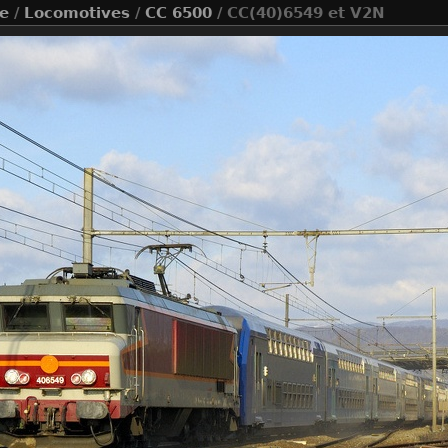
ue
/
Locomotives
/
CC 6500
/ CC(40)6549 et V2N