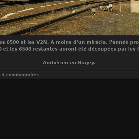
es 6500 et les V2N. A moins d'un miracle, l'année pr
et les 6500 restantes auront été découpées par les fe
Ambérieu en Bugey.
4 commentaires
Make
NIKON CORPORATION
Model
NIKON D70
DateTimeOriginal
2006:03:05 16:24:52
ApertureFNumber
f/6.3
Auteur
Sylvain Bouard
Créée le
Dimanche 5 Mars 2006
Visites
13888