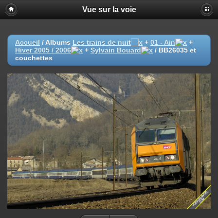
Vue sur la voie
Accueil
/ Albums
Les trains de nuit
+
01 - Ain
+
Hiver 2005 / 2006
+
Sylvain Bouard
/
BB26035 et
couchettes