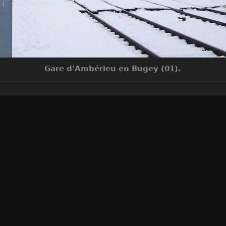
Gare d'Ambérieu en Bugey (01).
Make
EASTMAN KODAK COMPANY
Model
KODAK DX7590 ZOOM DIGITAL C
DateTimeOriginal
2005:02:19 15:39:13
ApertureFNumber
f/2.8
Auteur
Sylvain Bouard
Créée le
Samedi 19 Février 2005
Visites
9528