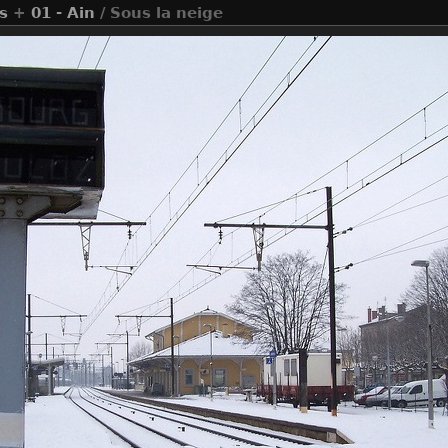
s
+
01 - Ain
/ Sous la neige