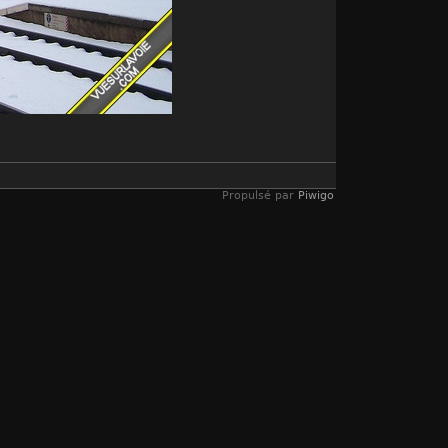
Propulsé par
Piwigo
AMERA