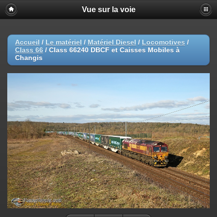
Vue sur la voie
Accueil
/
Le matériel
/
Matériel Diesel
/
Locomotives
/
Class 66
/
Class 66240 DBCF et Caisses Mobiles à
Changis