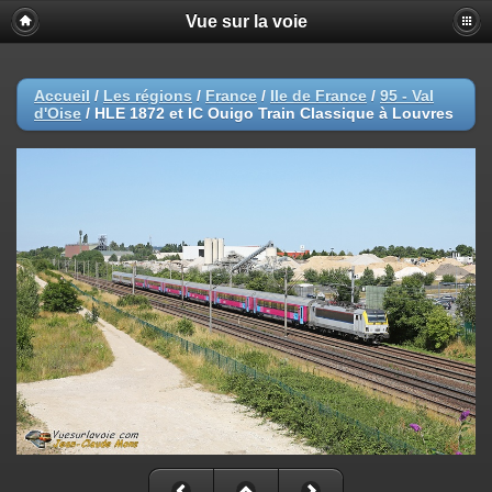
Vue sur la voie
Accueil
/
Les régions
/
France
/
Ile de France
/
95 - Val
d'Oise
/
HLE 1872 et IC Ouigo Train Classique à Louvres