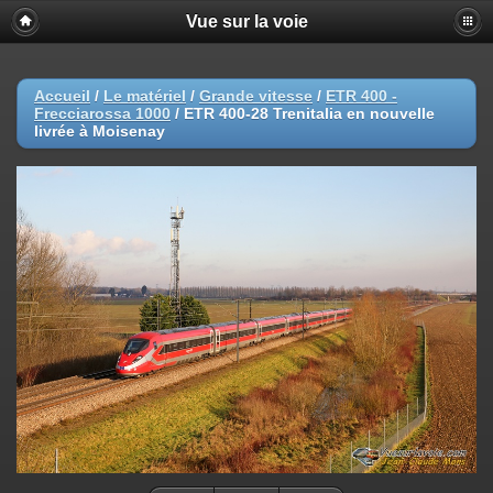
Vue sur la voie
Accueil
/
Le matériel
/
Grande vitesse
/
ETR 400 -
Frecciarossa 1000
/
ETR 400-28 Trenitalia en nouvelle
livrée à Moisenay