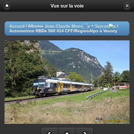
Vue sur la voie
Accueil
/ Albums
Jean-Claude Mons
+
Suisse
/
Automotrice RBDe 560 414 CFF/RegionAlps à Vouvry