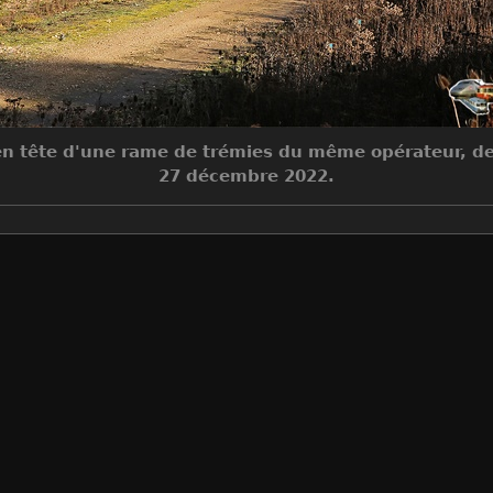
, en tête d'une rame de trémies du même opérateur, d
27 décembre 2022.
Make
Canon
Model
Canon EOS 5D Mark III
DateTimeOriginal
2022:12:27 14:02:24
ApertureFNumber
f/5.6
Auteur
Jean-Claude MONS
Créée le
Mardi 27 Décembre 2022
Visites
2279