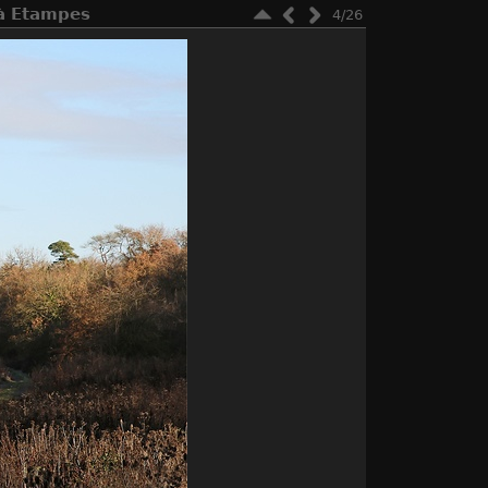
 à Etampes
4/26