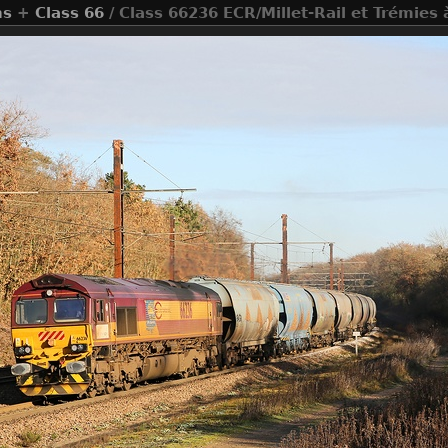
ns
+
Class 66
/ Class 66236 ECR/Millet-Rail et Trémies