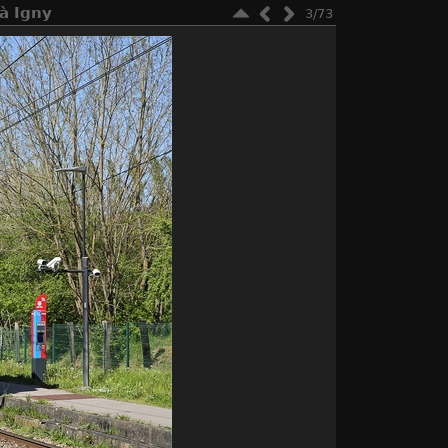
 à Igny
3/73