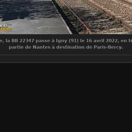
, la BB 22347 passe à Igny (91) le 16 avril 2022, en 
partie de Nantes à destination de Paris-Bercy.
Make
Canon
Model
Canon EOS 5D Mark III
DateTimeOriginal
2022:04:16 16:09:17
ApertureFNumber
f/5.6
Auteur
Jean-Claude MONS
Créée le
Samedi 16 Avril 2022
Visites
6190