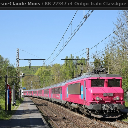
ean-Claude Mons
/ BB 22347 et Ouigo Train Classique