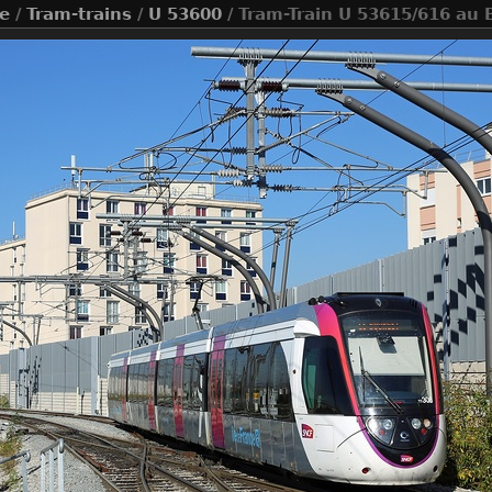
ue
/
Tram-trains
/
U 53600
/ Tram-Train U 53615/616 au 