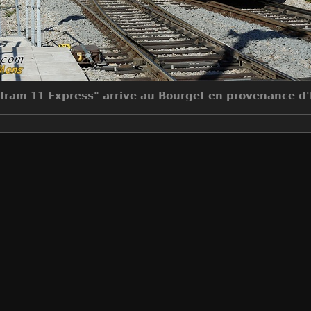
Tram 11 Express" arrive au Bourget en provenance d'
Make
Canon
Model
Canon EOS 5D Mark III
DateTimeOriginal
2018:10:10 13:14:41
ApertureFNumber
f/9.0
Auteur
Jean-Claude MONS
Créée le
Mercredi 10 Octobre 2018
Visites
5774