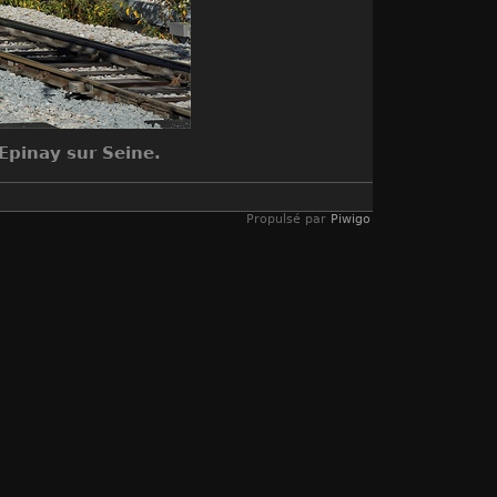
Epinay sur Seine.
Propulsé par
Piwigo