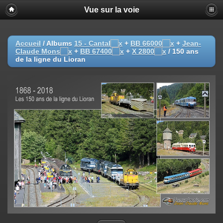
Vue sur la voie
Accueil
/ Albums
15 - Cantal
+
BB 66000
+
Jean-
Claude Mons
+
BB 67400
+
X 2800
/
150 ans
de la ligne du Lioran